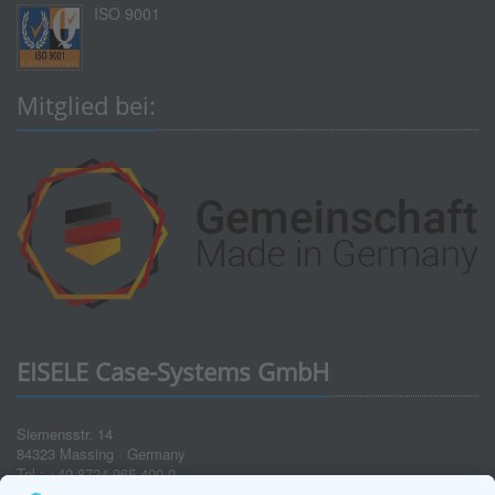
ISO 9001
Mitglied bei:
EISELE Case-Systems GmbH
Siemensstr. 14
84323 Massing · Germany
Tel.: +49 8724 965 400-0
Fax: +49 8724 965 400-49