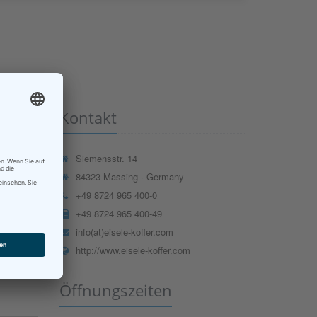
Kontakt
Siemensstr. 14
84323 Massing · Germany
+49 8724 965 400-0
+49 8724 965 400-49
info(at)eisele-koffer.com
http://www.eisele-koffer.com
Öffnungszeiten