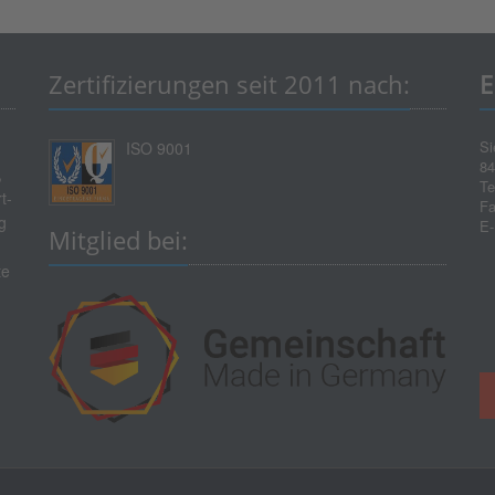
Zertifizierungen seit 2011 nach:
E
Si
ISO 9001
84
,
Te
t-
Fa
g
E-
Mitglied bei:
te