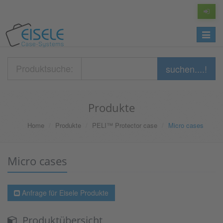
Toggle
navigat
Produktsuche:
suchen....!
Produkte
Home
Produkte
PELI™ Protector case
Micro cases
Micro cases
Anfrage für Eisele Produkte
Produktübersicht