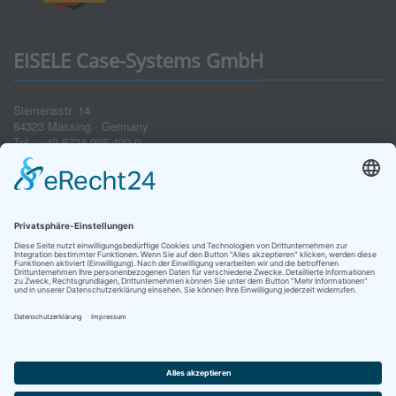
EISELE Case-Systems GmbH
Siemensstr. 14
84323 Massing · Germany
Tel.: +49 8724 965 400-0
Fax: +49 8724 965 400-49
E-Mail: info(at)eisele-koffer.com
Impressum
Datenschutz
AGB
Widerruf
Bestellung widerrufen