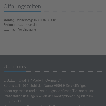
Öffnungszeiten
Montag-Donnerstag:
07.30-16.30 Uhr
Freitag:
07.30-14.00 Uhr
bzw. nach Vereinbarung
Über uns
EISELE – Qualität "Made in Germany"
Bereits seit 1992 steht der Name EISELE für vielfältige,
bedarfsgerechte und anwendungsspezifische Transport- und
Präsentationslösungen – von der Konzeptionierung bis zum
Endprodukt.