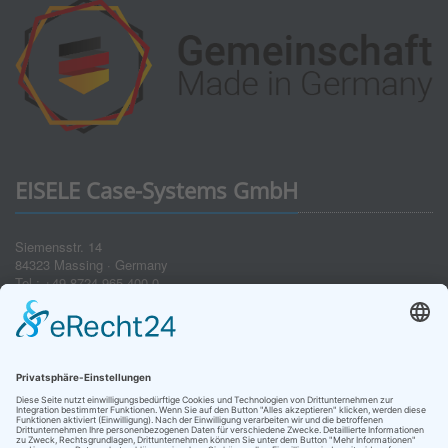
EISELE Case-Systems GmbH
Siemensstr. 14
84323 Massing · Germany
Tel.: +49 8724 965 400-0
Fax: +49 8724 965 400-49
E-Mail: info(at)eisele-koffer.com
Impressum
Datenschutz
AGB
Widerruf