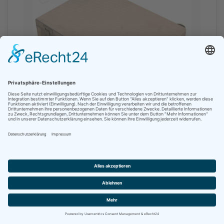
Produktnummer:
819
Innen-Maße:
530x380x120 mm
PORTINCAS Typ S 121
PORTINCAS Alu-Koffer-System Koffer Typ S
121, IM 530 x 380 x 120+30, für Messgeräte / -
systeme, Film/Videoaussrüstung, Musikgeräte