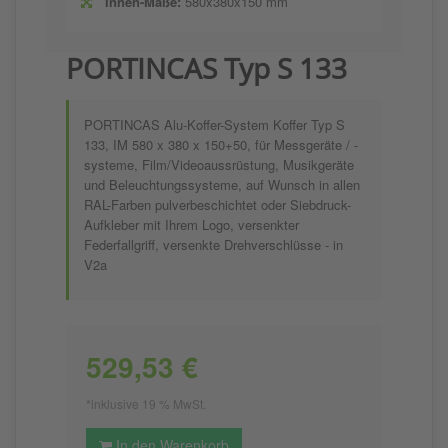
Innen-Maße:
580x380x150 mm
PORTINCAS Typ S 133
PORTINCAS Alu-Koffer-System Koffer Typ S
133, IM 580 x 380 x 150+50, für Messgeräte / -
systeme, Film/Videoaussrüstung, Musikgeräte
und Beleuchtungssysteme, auf Wunsch in allen
RAL-Farben pulverbeschichtet oder Siebdruck-
Aufkleber mit Ihrem Logo, versenkter
Federfallgriff, versenkte Drehverschlüsse - in
V2a
529,53 €
*inklusive 19 % MwSt.
In den Warenkorb