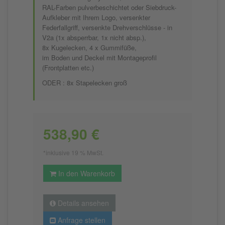
RAL-Farben pulverbeschichtet oder Siebdruck-
Aufkleber mit Ihrem Logo, versenkter
Federfallgriff, versenkte Drehverschlüsse - in
V2a (1x absperrbar, 1x nicht absp.),
8x Kugelecken, 4 x Gummifüße,
im Boden und Deckel mit Montageprofil
(Frontplatten etc.)
ODER : 8x Stapelecken groß
538,90 €
*inklusive 19 % MwSt.
In den Warenkorb
Details ansehen
Anfrage stellen