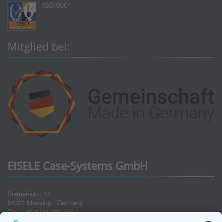
ISO 9001
Mitglied bei:
EISELE Case-Systems GmbH
Siemensstr. 14
84323 Massing · Germany
Tel.: +49 8724 965 400-0
Fax: +49 8724 965 400-49