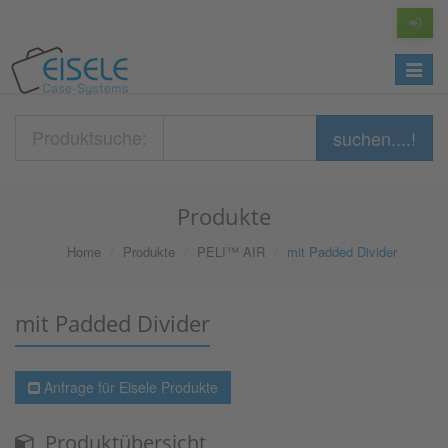
Toggle
navigat
Produktsuche:
suchen....!
Produkte
Home
Produkte
PELI™ AIR
mit Padded Divider
mit Padded Divider
Anfrage für Eisele Produkte
Produktübersicht