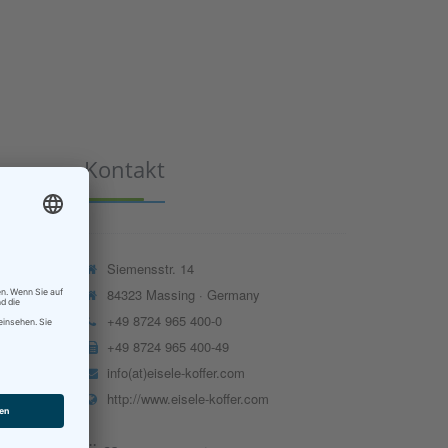
Kontakt
Siemensstr. 14
84323 Massing · Germany
+49 8724 965 400-0
+49 8724 965 400-49
info(at)eisele-koffer.com
http://www.eisele-koffer.com