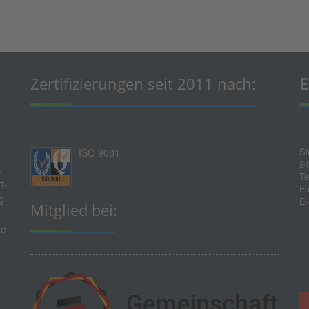
Zertifizierungen seit 2011 nach:
E
Si
ISO 9001
84
,
Te
t-
Fa
g
E-
Mitglied bei:
te