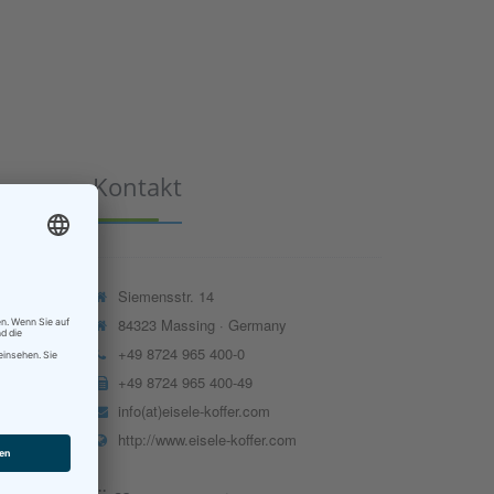
Kontakt
Siemensstr. 14
84323 Massing · Germany
+49 8724 965 400-0
+49 8724 965 400-49
info(at)eisele-koffer.com
http://www.eisele-koffer.com