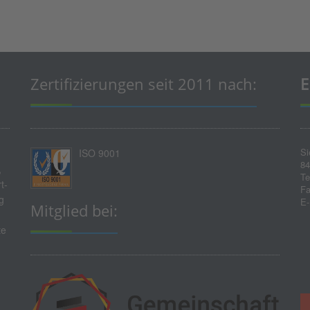
Zertifizierungen seit 2011 nach:
E
Si
ISO 9001
84
,
Te
t-
Fa
g
E-
Mitglied bei:
te