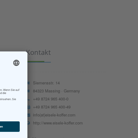
Kontakt
Siemensstr. 14
84323 Massing · Germany
+49 8724 965 400-0
+49 8724 965 400-49
info(at)eisele-koffer.com
http://www.eisele-koffer.com