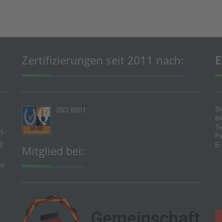
Zertifizierungen seit 2011 nach:
E
Si
ISO 9001
84
,
Te
t-
Fa
g
E-
Mitglied bei:
te