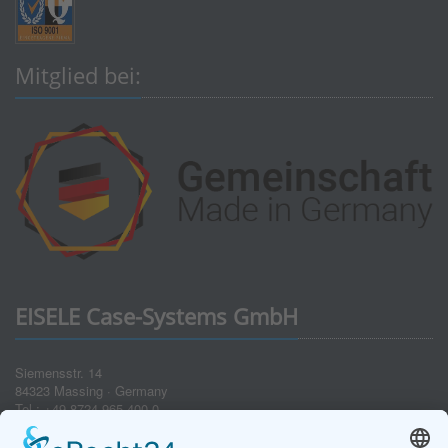
Mitglied bei:
EISELE Case-Systems GmbH
Siemensstr. 14
84323 Massing · Germany
Tel.: +49 8724 965 400-0
Fax: +49 8724 965 400-49
E-Mail: info(at)eisele-koffer.com